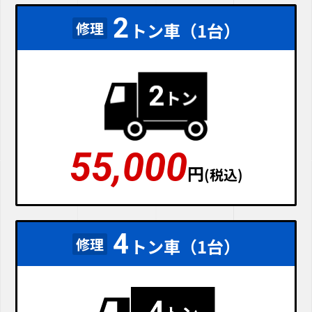
2
修理
トン車（1台）
55,000
円
(税込)
4
修理
トン車（1台）