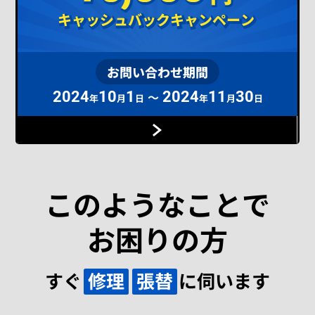
キャッシュバックキャンペーン
キャッシュバックキャンペーン
お問い合わせ期間
2024
10
1
2024
11
30
～
年
月
日
年
月
日
このようなことで
お困りの方
すぐ
修理
張替
に伺います